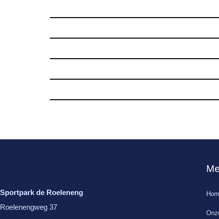
Me
Sportpark de Roeleneng
Hom
Roelenengweg 37
Onze