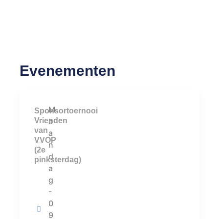
Evenementen
M
Sponsortoernooi
Vrienden
a
van
a
VVOP
n
(2e
d
pinksterdag)
a
g
-
0
9