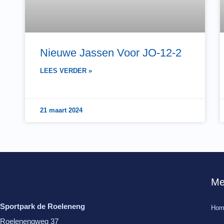
Nieuwe Jassen Voor JO-12-2
LEES VERDER »
21 maart 2024
Me
Sportpark de Roeleneng
Hom
Roelenengweg 37