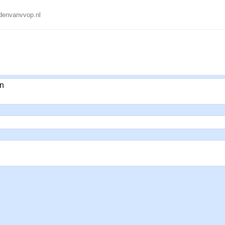
denvanvvop.nl
n
Nieuws