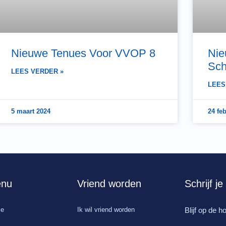
Nieuwe Tenues Voor VVOP 8
Nie
Sch
LEES VERDER »
LEES
5 maart 2024
24 fe
nu
Vriend worden
Schrijf j
e
Ik wil vriend worden
Blijf op de 