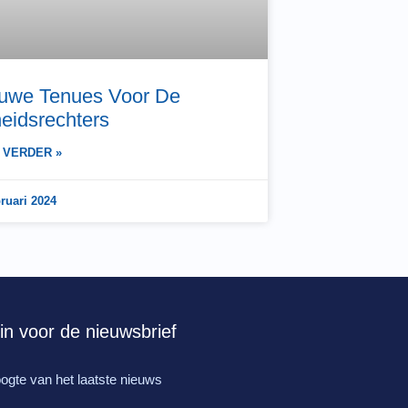
uwe Tenues Voor De
eidsrechters
 VERDER »
bruari 2024
e in voor de nieuwsbrief
hoogte van het laatste nieuws