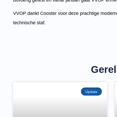
uitvoerig getest en vanaf januari gaat VVOP erme
VVOP dankt Cooster voor deze prachtige modern
technische staf.
Gerel
Update